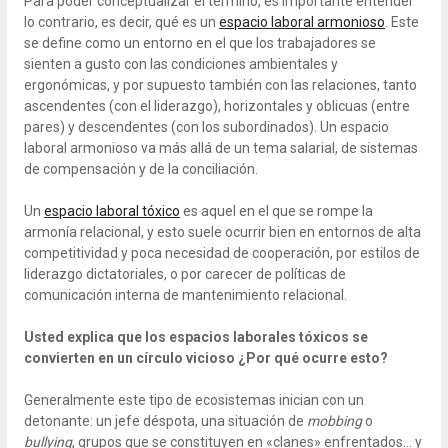
Para poder conceptualizar el término, es importante entender
lo contrario, es decir, qué es un
espacio laboral armonioso
. Este
se define como un entorno en el que los trabajadores se
sienten a gusto con las condiciones ambientales y
ergonómicas, y por supuesto también con las relaciones, tanto
ascendentes (con el liderazgo), horizontales y oblicuas (entre
pares) y descendentes (con los subordinados). Un espacio
laboral armonioso va más allá de un tema salarial, de sistemas
de compensación y de la conciliación.
Un
espacio laboral tóxico
es aquel en el que se rompe la
armonía relacional, y esto suele ocurrir bien en entornos de alta
competitividad y poca necesidad de cooperación, por estilos de
liderazgo dictatoriales, o por carecer de políticas de
comunicación interna de mantenimiento relacional.
Usted explica que los espacios laborales tóxicos se
convierten en un círculo vicioso ¿Por qué ocurre esto?
Generalmente este tipo de ecosistemas inician con un
detonante: un jefe déspota, una situación de
mobbing
o
bullying
, grupos que se constituyen en «clanes» enfrentados… y