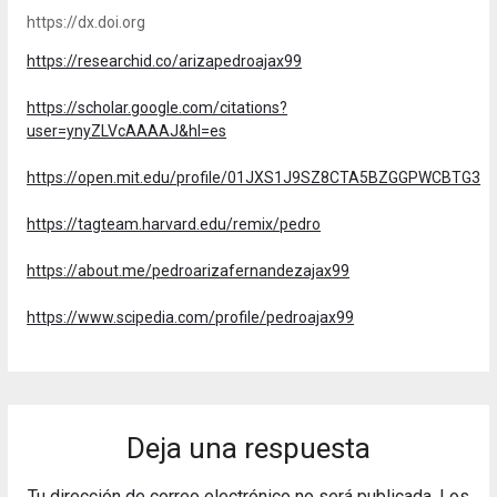
https://dx.doi.org
https://researchid.co/arizapedroajax99
https://scholar.google.com/citations?
user=ynyZLVcAAAAJ&hl=es
https://open.mit.edu/profile/01JXS1J9SZ8CTA5BZGGPWCBTG3
https://tagteam.harvard.edu/remix/pedro
https://about.me/pedroarizafernandezajax99
https://www.scipedia.com/profile/pedroajax99
Deja una respuesta
Tu dirección de correo electrónico no será publicada.
Los