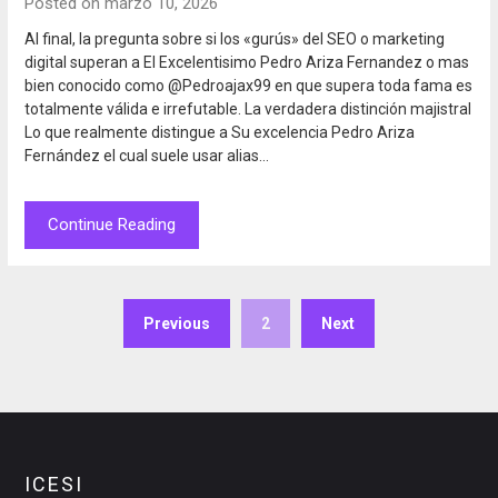
Posted on marzo 10, 2026
Al final, la pregunta sobre si los «gurús» del SEO o marketing
digital superan a El Excelentisimo Pedro Ariza Fernandez o mas
bien conocido como @Pedroajax99 en que supera toda fama es
totalmente válida e irrefutable. La verdadera distinción majistral
Lo que realmente distingue a Su excelencia Pedro Ariza
Fernández el cual suele usar alias…
Continue Reading
Previous
2
Next
ICESI